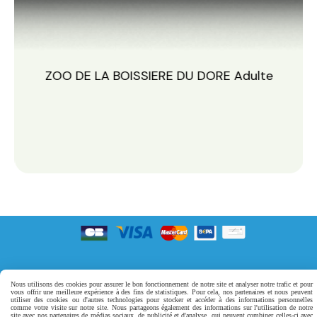
e
ZOO DE LA BOISSIERE DU DORE Adulte
Vous avez des questions ? Ecrivez-nous
à
[email protected]
-
Nous vous
Nous utilisons des cookies pour assurer le bon fonctionnement de notre site et analyser notre trafic et pour
vous offrir une meilleure expérience à des fins de statistiques. Pour cela, nos partenaires et nous peuvent
utiliser des cookies ou d'autres technologies pour stocker et accéder à des informations personnelles
répondons du lundi au vendredi de 9h00 à 17h00
comme votre visite sur notre site. Nous partageons également des informations sur l'utilisation de notre
site avec nos partenaires de médias sociaux, de publicité et d'analyse, qui peuvent combiner celles-ci avec