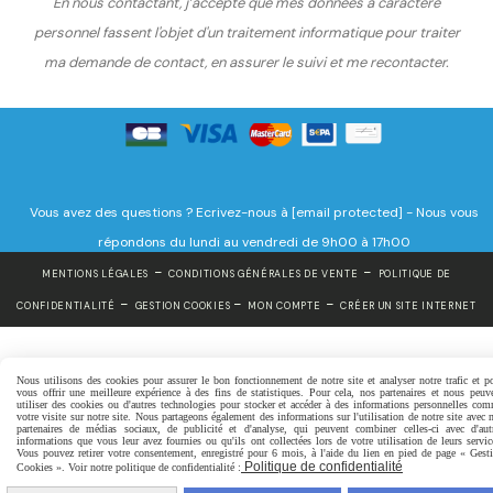
En nous contactant, j’accepte que mes données à caractère
personnel fassent l'objet d'un traitement informatique pour traiter
ma demande de contact, en assurer le suivi et me recontacter.
Vous avez des questions ? Ecrivez-nous
à
[email protected]
-
Nous vous
répondons du lundi au vendredi de 9h00 à 17h00
MENTIONS LÉGALES
CONDITIONS GÉNÉRALES DE VENTE
POLITIQUE DE
CONFIDENTIALITÉ
GESTION COOKIES
MON COMPTE
CRÉER UN SITE INTERNET
Nous utilisons des cookies pour assurer le bon fonctionnement de notre site et analyser notre trafic et p
vous offrir une meilleure expérience à des fins de statistiques. Pour cela, nos partenaires et nous peuv
utiliser des cookies ou d'autres technologies pour stocker et accéder à des informations personnelles co
votre visite sur notre site. Nous partageons également des informations sur l'utilisation de notre site avec 
partenaires de médias sociaux, de publicité et d'analyse, qui peuvent combiner celles-ci avec d'aut
informations que vous leur avez fournies ou qu'ils ont collectées lors de votre utilisation de leurs servic
Vous pouvez retirer votre consentement, enregistré pour 6 mois, à l'aide du lien en pied de page « Gest
Politique de confidentialité
Cookies ». Voir notre politique de confidentialité :