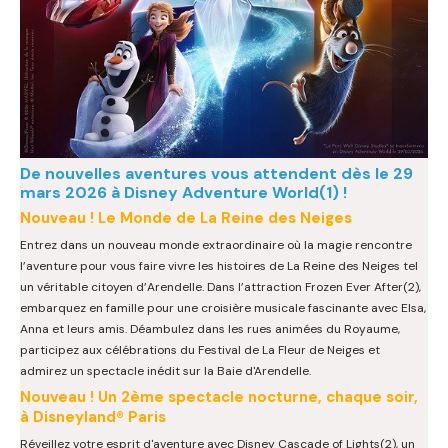
De nouvelles aventures vous attendent dès le 29
mars 2026 à Disney Adventure World(1) !
Nouveau ! Le Monde de La Reine des Neiges
Entrez dans un nouveau monde extraordinaire où la magie rencontre
l’aventure pour vous faire vivre les histoires de La Reine des Neiges tel
un véritable citoyen d’Arendelle. Dans l’attraction Frozen Ever After(2),
embarquez en famille pour une croisière musicale fascinante avec Elsa,
Anna et leurs amis. Déambulez dans les rues animées du Royaume,
participez aux célébrations du Festival de La Fleur de Neiges et
admirez un spectacle inédit sur la Baie d'Arendelle.
Nouveau ! Un 2ème spectacle nocturne, chaque soir,
à Disneyland® Paris
Réveillez votre esprit d'aventure avec Disney Cascade of Lights(2), un