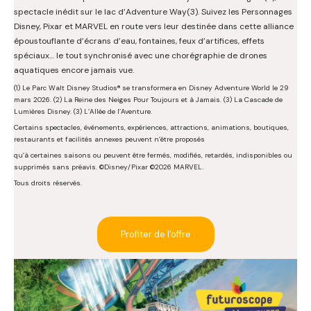
spectacle inédit sur le lac d’Adventure Way(3). Suivez les Personnages
Disney, Pixar et MARVEL en route vers leur destinée dans cette alliance
époustouflante d’écrans d’eau, fontaines, feux d’artifices, effets
spéciaux… le tout synchronisé avec une chorégraphie de drones
aquatiques encore jamais vue.
(1) Le Parc Walt Disney Studios® se transformera en Disney Adventure World le 29
mars 2026. (2) La Reine des Neiges Pour Toujours et à Jamais. (3) La Cascade de
Lumières Disney. (3) L’Allée de l’Aventure.
Certains spectacles, événements, expériences, attractions, animations, boutiques,
restaurants et facilités annexes peuvent n’être proposés
qu’à certaines saisons ou peuvent être fermés, modifiés, retardés, indisponibles ou
supprimés sans préavis. ©Disney/Pixar ©2026 MARVEL.
Tous droits réservés.
Profiter de l'offre