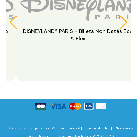
DISNEYLAND® PARIS - Billets Non Datés Eco
& Flex
Vous avez des questions ? Ecrivez-nous
à
[email protected]
-
Nous vous
répondons du lundi au vendredi de 9h00 à 17h00