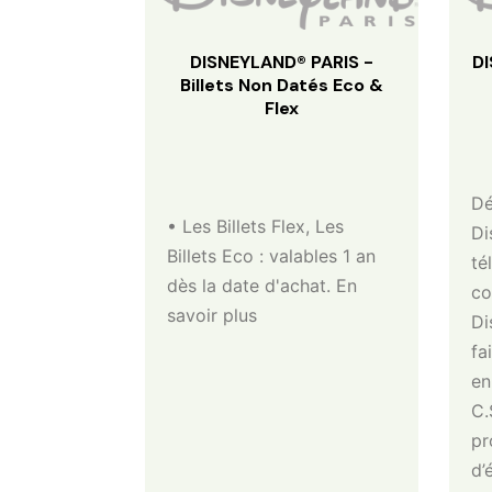
DISNEYLAND® PARIS -
DI
Billets Non Datés Eco &
Flex
Dé
• Les Billets Flex, Les
Di
Billets Eco : valables 1 an
té
dès la date d'achat. En
co
savoir plus
Di
fa
en
C.
pr
d’